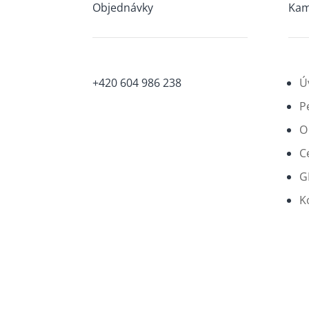
Objednávky
Kam
+420 604 986 238
Ú
P
O
C
G
K