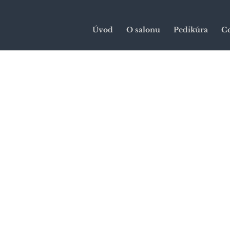
Úvod
O salonu
Pedikúra
C