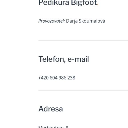
Pedikúra Bigfoot
.
Provozovatel:
Darja Skoumalová
Telefon, e-mail
+420 604 986 238
Adresa
Merhautova 9