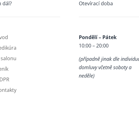
 dál?
Otevírací doba
vod
Pondělí – Pátek
10:00 – 20:00
edikúra
 salonu
(případně jinak dle individu
domluvy včetně soboty a
eník
neděle)
DPR
ontakty